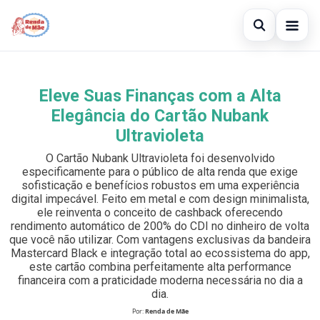
Abrir busc
Gerar Renda
Eleve Suas Finanças com a Alta
Buscar no site
×
Cartão de Crédito
Elegância do Cartão Nubank
Buscar por:
Ultravioleta
Empréstimo
O Cartão Nubank Ultravioleta foi desenvolvido
Pressione Enter para buscar ou ESC para fechar.
Legal
especificamente para o público de alta renda que exige
sofisticação e benefícios robustos em uma experiência
digital impecável. Feito em metal e com design minimalista,
ele reinventa o conceito de cashback oferecendo
rendimento automático de 200% do CDI no dinheiro de volta
que você não utilizar. Com vantagens exclusivas da bandeira
Mastercard Black e integração total ao ecossistema do app,
este cartão combina perfeitamente alta performance
financeira com a praticidade moderna necessária no dia a
dia.
Por:
Renda de Mãe