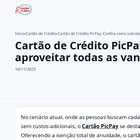
Início
›
Cartão de Crédito
›
Cartão de Crédito PicPay: Confira como solicita
Cartão de Crédito PicPa
Buscar no site
Buscar por:
aproveitar todas as va
Pressione Enter para buscar ou ESC para fechar.
18/11/2023
No cenário atual, onde as pessoas buscam cada 
sem custos adicionais, o
Cartão PicPay
se desta
Oferecendo a isenção total de anuidade, o cart