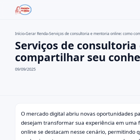
Início
›
Gerar Renda
›
Serviços de consultoria e mentoria online: como co
Serviços de consultoria
Buscar no site
Buscar por:
compartilhar seu conhe
Pressione Enter para buscar ou ESC para fechar.
09/09/2025
O mercado digital abriu novas oportunidades pa
desejam transformar sua experiência em uma fo
online se destacam nesse cenário, permitindo q