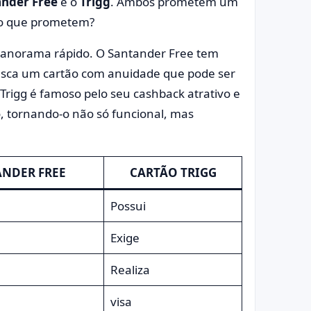
ander Free
e o
Trigg
. Ambos prometem um
 o que prometem?
 panorama rápido. O Santander Free tem
usca um cartão com anuidade que pode ser
o Trigg é famoso pelo seu cashback atrativo e
o, tornando-o não só funcional, mas
NDER FREE
CARTÃO TRIGG
Possui
Exige
Realiza
visa