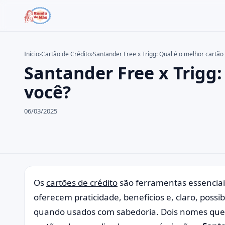
Início
›
Cartão de Crédito
›
Santander Free x Trigg: Qual é o melhor cartão
Santander Free x Trigg:
Buscar no site
Buscar por:
você?
Pressione Enter para buscar ou ESC para fechar.
06/03/2025
Os
cartões de crédito
são ferramentas essenciai
oferecem praticidade, benefícios e, claro, possi
quando usados com sabedoria. Dois nomes qu