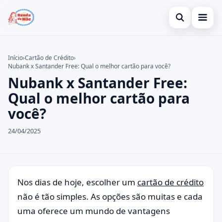
Abrir busca
Gerar Renda
Início
›
Cartão de Crédito
›
Nubank x Santander Free: Qual o melhor cartão para você?
Buscar no site
Cartão de Crédito
×
Nubank x Santander Free:
Buscar por:
Empréstimo
Qual o melhor cartão para
você?
Pressione Enter para buscar ou ESC para fechar.
Legal
24/04/2025
Nos dias de hoje, escolher um
cartão de crédito
não é tão simples. As opções são muitas e cada
uma oferece um mundo de vantagens