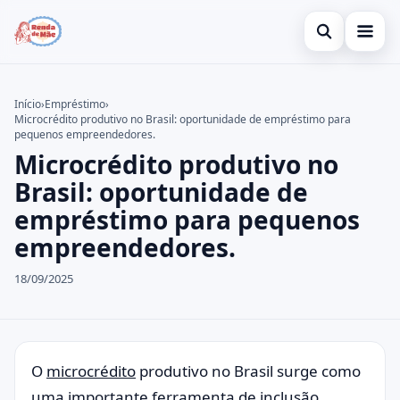
Abrir busca
Gerar Renda
Início
›
Empréstimo
›
Microcrédito produtivo no Brasil: oportunidade de empréstimo para
Buscar no site
Cartão de Crédito
×
pequenos empreendedores.
Microcrédito produtivo no
Buscar por:
Empréstimo
Brasil: oportunidade de
Pressione Enter para buscar ou ESC para fechar.
Legal
empréstimo para pequenos
empreendedores.
18/09/2025
O
microcrédito
produtivo no Brasil surge como
uma importante ferramenta de inclusão