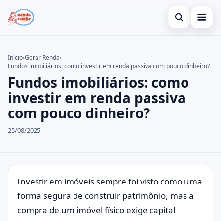
Abrir busca
Gerar Renda
Início
›
Gerar Renda
›
Fundos imobiliários: como investir em renda passiva com pouco dinheiro?
Buscar no site
Cartão de Crédito
×
Fundos imobiliários: como
Buscar por:
Empréstimo
investir em renda passiva
com pouco dinheiro?
Pressione Enter para buscar ou ESC para fechar.
Legal
25/08/2025
Investir em imóveis sempre foi visto como uma
forma segura de construir patrimônio, mas a
compra de um imóvel físico exige capital