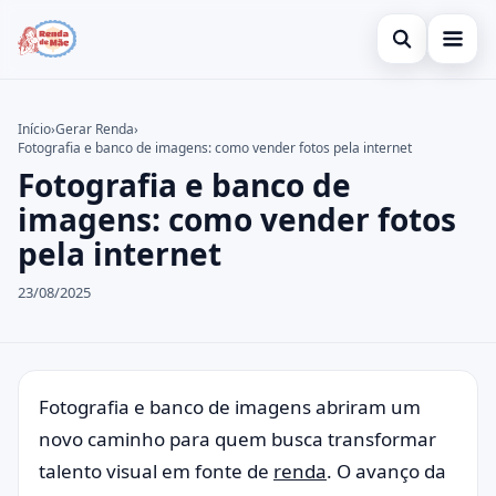
Abrir busca
Gerar Renda
Início
›
Gerar Renda
›
Fotografia e banco de imagens: como vender fotos pela internet
Buscar no site
Cartão de Crédito
×
Fotografia e banco de
Buscar por:
Empréstimo
imagens: como vender fotos
pela internet
Pressione Enter para buscar ou ESC para fechar.
Legal
23/08/2025
Fotografia e banco de imagens abriram um
novo caminho para quem busca transformar
talento visual em fonte de
renda
. O avanço da