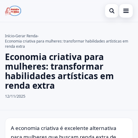
Abrir busca
Gerar Renda
Início
›
Gerar Renda
›
Economia criativa para mulheres: transformar habilidades artísticas em
Buscar no site
Cartão de Crédito
×
renda extra
Economia criativa para
Buscar por:
Empréstimo
mulheres: transformar
Pressione Enter para buscar ou ESC para fechar.
habilidades artísticas em
renda extra
12/11/2025
A economia criativa é excelente alternativa
para mulheres que buscam renda extra de