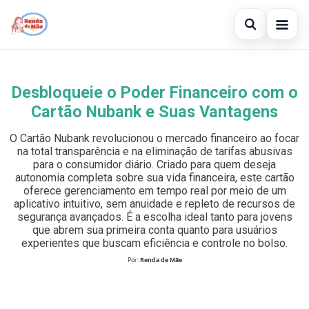
Abrir busc
Gerar Renda
Desbloqueie o Poder Financeiro com o
Buscar no site
×
Cartão de Crédito
Cartão Nubank e Suas Vantagens
Buscar por:
Empréstimo
O Cartão Nubank revolucionou o mercado financeiro ao focar
na total transparência e na eliminação de tarifas abusivas
Pressione Enter para buscar ou ESC para fechar.
Legal
para o consumidor diário. Criado para quem deseja
autonomia completa sobre sua vida financeira, este cartão
oferece gerenciamento em tempo real por meio de um
aplicativo intuitivo, sem anuidade e repleto de recursos de
segurança avançados. É a escolha ideal tanto para jovens
que abrem sua primeira conta quanto para usuários
experientes que buscam eficiência e controle no bolso.
Por:
Renda de Mãe