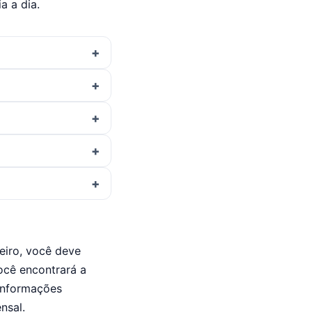
a a dia.
meiro, você deve
você encontrará a
 informações
nsal.