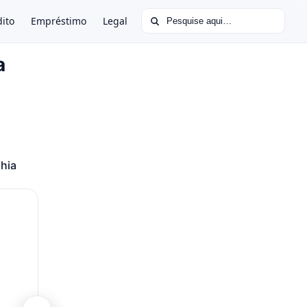
Buscar por:
dito
Empréstimo
Legal
a
hia