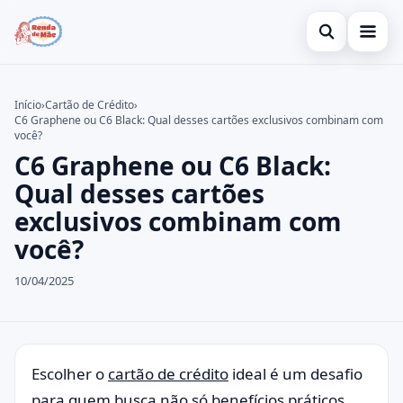
Abrir busca
Gerar Renda
Início
›
Cartão de Crédito
›
C6 Graphene ou C6 Black: Qual desses cartões exclusivos combinam com
Buscar no site
Cartão de Crédito
×
você?
C6 Graphene ou C6 Black:
Buscar por:
Empréstimo
Qual desses cartões
Pressione Enter para buscar ou ESC para fechar.
Legal
exclusivos combinam com
você?
10/04/2025
Escolher o
cartão de crédito
ideal é um desafio
para quem busca não só benefícios práticos,