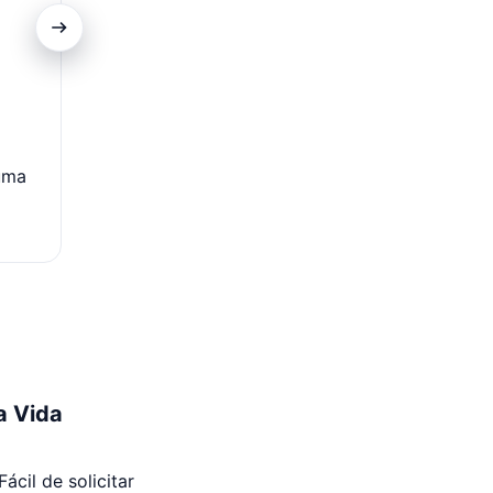
Transferências Gratuitas
uma
Diga adeus às taxas de transação.
a Vida
cil de solicitar