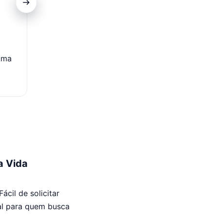
Transferências Gratuitas
uma
Diga adeus às taxas de transação.
a Vida
cil de solicitar
deal para quem busca